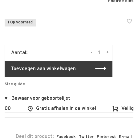
Poetree Kids
1 Op voorraad
-
+
Aantal:
Toevoegen aan winkelwagen
Size guide
♥ Bewaar voor geboortelijst
€100
Gratis afhalen in de winkel
Veilig e
Deel dit product:
Facebook
Twitter
Pinterest
E-mail