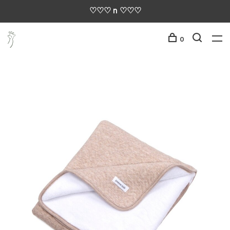
♡♡♡ n ♡♡♡
0