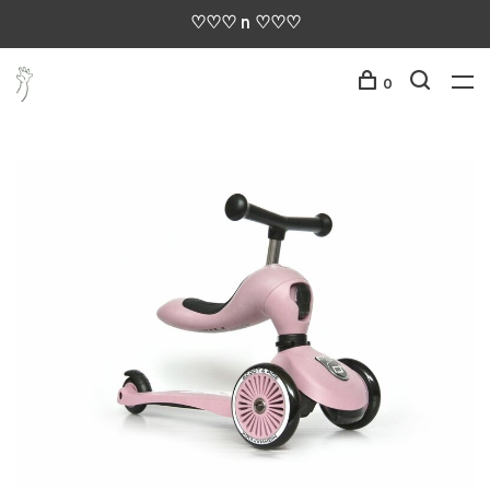
♡♡♡ n ♡♡♡
0