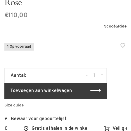
Rose
€110,00
Scoot&Ride
1 Op voorraad
-
+
Aantal:
Toevoegen aan winkelwagen
Size guide
♥ Bewaar voor geboortelijst
100
Gratis afhalen in de winkel
Veilig en