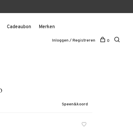
Cadeaubon
Merken
Inloggen / Registreren
0
o
Speen&koord