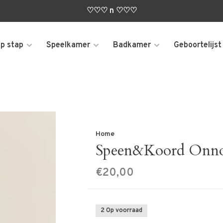
♡♡♡ n ♡♡♡
p stap
Speelkamer
Badkamer
Geboortelijst
Home
Speen&Koord Onn
€20,00
2 Op voorraad