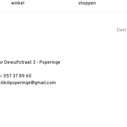
winkel
shoppen
Deel
r Dewulfstraat 3 - Poperinge
n:
057 37 89 60
kilikilipoperinge@gmail.com