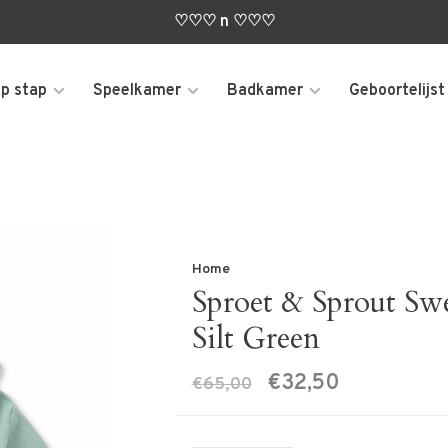
♡♡♡ n ♡♡♡
p stap
Speelkamer
Badkamer
Geboortelijst
Home
Sproet & Sprout Swe
Silt Green
€32,50
€65,00