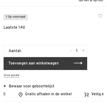
Sproet & Sprout
1 Op voorraad
Laatste 140
-
+
Aantal:
Toevoegen aan winkelwagen
Size guide
♥ Bewaar voor geboortelijst
100
Gratis afhalen in de winkel
Veilig en 