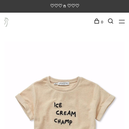
♡♡♡ n ♡♡♡
0