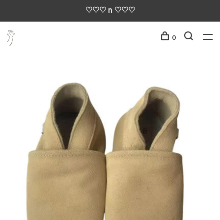
♡♡♡ n ♡♡♡
0