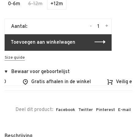
0-6m
6-12m
+12m
-
+
Aantal:
Toevoegen aan winkelwagen
Size guide
♥ Bewaar voor geboortelijst
00
Gratis afhalen in de winkel
Veilig en 
Deel dit product:
Facebook
Twitter
Pinterest
E-mail
Beschrijving