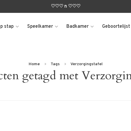
♡♡♡ n ♡♡♡
p stap
Speelkamer
Badkamer
Geboortelijst
Home
Tags
Verzorgingstafel
ten getagd met Verzorgin