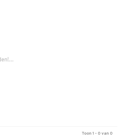
n!...
Toon 1 - 0 van 0