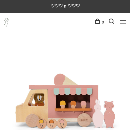
♡♡♡ n ♡♡♡
0