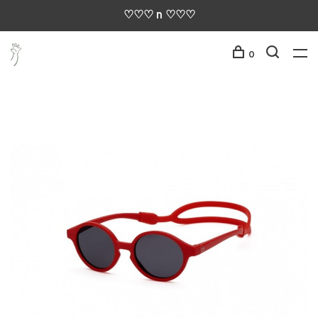
♡♡♡ n ♡♡♡
0