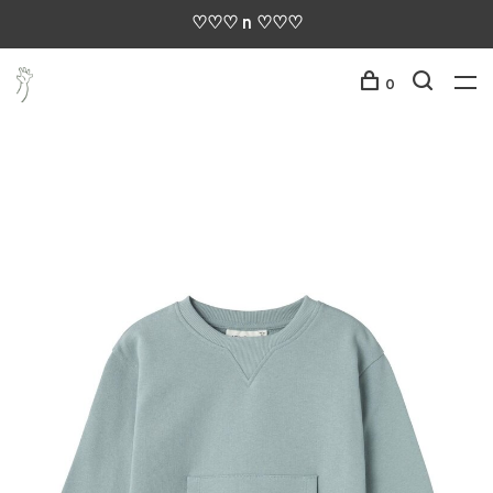
♡♡♡ n ♡♡♡
0