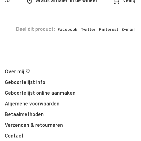
100
Gratis afhalen in de winkel
Veilig en
Deel dit product:
Facebook
Twitter
Pinterest
E-mail
Over mij ♡
Geboortelijst info
Geboortelijst online aanmaken
Algemene voorwaarden
Betaalmethoden
Verzenden & retourneren
Contact