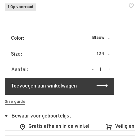
1 Op voorraad
Blauw
Color:
104
Size:
-
+
Aantal:
Toevoegen aan winkelwagen
Size guide
♥ Bewaar voor geboortelijst
Gratis afhalen in de winkel
Veilig en vl