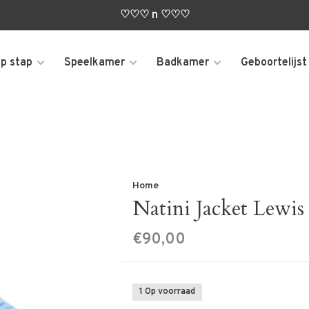
♡♡♡ n ♡♡♡
p stap
Speelkamer
Badkamer
Geboortelijst
Home
Natini Jacket Lewis
€90,00
1 Op voorraad