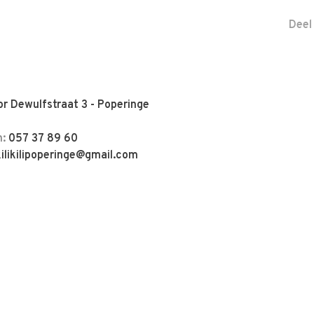
Deel
r Dewulfstraat 3 - Poperinge
n:
057 37 89 60
kilikilipoperinge@gmail.com