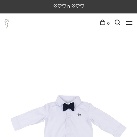
♡♡♡ n ♡♡♡
0