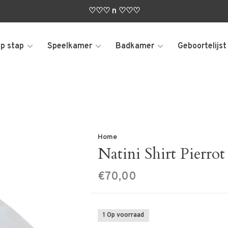
♡♡♡ n ♡♡♡
p stap
Speelkamer
Badkamer
Geboortelijst
Home
Natini Shirt Pierro
€70,00
1 Op voorraad