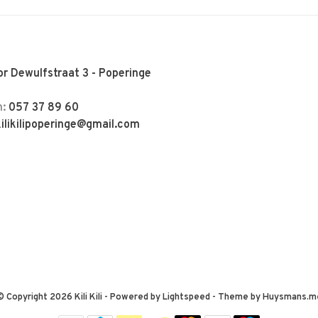
r Dewulfstraat 3 - Poperinge
n:
057 37 89 60
kilikilipoperinge@gmail.com
© Copyright 2026 Kili Kili
- Powered by
Lightspeed
- Theme by
Huysmans.m