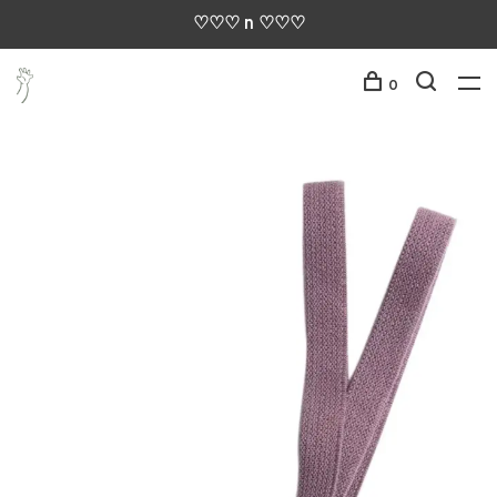
♡♡♡ n ♡♡♡
0