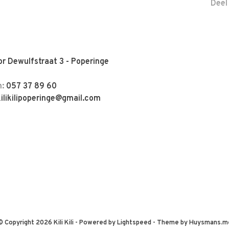
Deel
r Dewulfstraat 3 - Poperinge
n:
057 37 89 60
kilikilipoperinge@gmail.com
© Copyright 2026 Kili Kili
- Powered by
Lightspeed
- Theme by
Huysmans.m