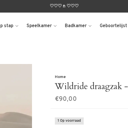
♡♡♡ n ♡♡♡
p stap
Speelkamer
Badkamer
Geboortelijst
Home
Wildride draagzak -
€90,00
1 Op voorraad